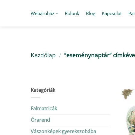
Skip
to
Webáruház
Rólunk
Blog
Kapcsolat
Pa
content
Kezdőlap
/
“eseménynaptár” címkéve
Kategóriák
Falmatricák
Órarend
Vászonképek gyerekszobába