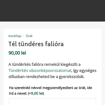
Kezdőlap
/
Órák
Tél tündéres falióra
90,00
lei
A tündérkés falióra remekül kiegészíti a
Tündérkés vászonképsorozatomat
, így egységes
stílusban rendezheted be a gyerekszobát.
Ha szeretnéd névvel megszemélyesíteni az órát, ide
írd a nevet:
(+
9,00
lei
)