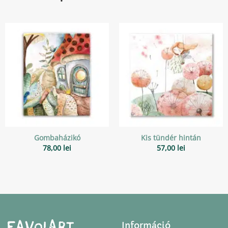
Gombaházikó
Kis tündér hintán
78,00
lei
57,00
lei
Információ