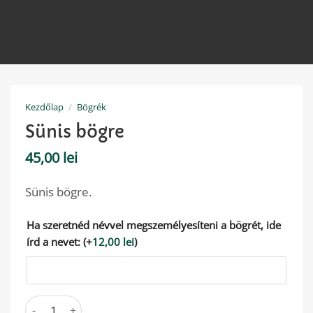
Kezdőlap
/
Bögrék
Sünis bögre
45,00
lei
Sünis bögre.
Ha szeretnéd névvel megszemélyesíteni a bögrét, ide
írd a nevet:
(+
12,00
lei
)
Sünis bögre mennyiség