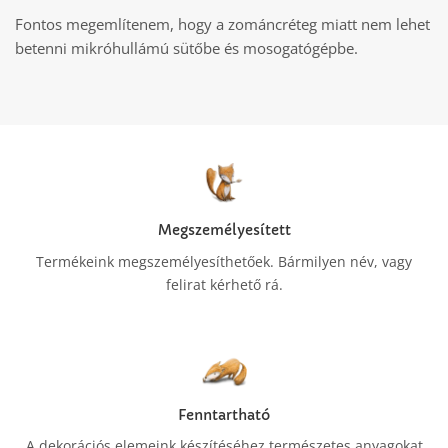
Fontos megemlítenem, hogy a zománcréteg miatt nem lehet
betenni mikróhullámú sütőbe és mosogatógépbe.
Megszemélyesített
Termékeink megszemélyesíthetőek. Bármilyen név, vagy
felirat kérhető rá.
Fenntartható
A dekorációs elemeink készítéséhez természetes anyagokat