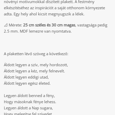
növényi motívumokkal díszített plakett. A festmény
elkészítéséhez az inspirációt a saját otthonom környezete
adta. Egy hely ahol kicsit megnyugszik a lélek.
📐 Mérete:
25 cm széles és 30 cm magas
, vastagsága pedig
2.5 mm. MDF lemezre van nyomtatva.
A plaketten lévő szöveg a következő:
Áldott legyen a szív, mely hordozott,
Áldott legyen a kéz, mely felnevelt.
Áldott legyen eddigi utad,
Áldott legyen egész életed.
Legyen áldott benned a fény,
Hogy másoknak fénye lehess.
Legyen áldott a Nap sugara,
Hogy melegítse fel szívedet.