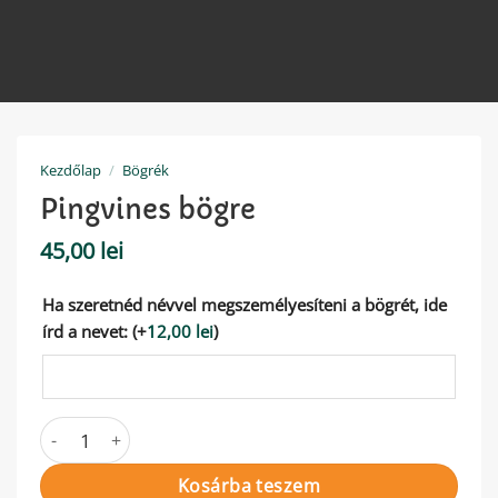
Kezdőlap
/
Bögrék
Pingvines bögre
45,00
lei
Ha szeretnéd névvel megszemélyesíteni a bögrét, ide
írd a nevet:
(+
12,00
lei
)
Pingvines bögre mennyiség
Kosárba teszem