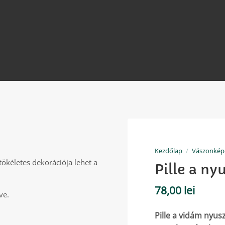
Kezdőlap
/
Vászonkép
 tökéletes dekorációja lehet a
Pille a ny
78,00
lei
ve.
Pille a vidám nyus