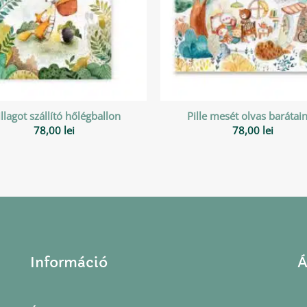
illagot szállító hőlégballon
Pille mesét olvas barátai
78,00
lei
78,00
lei
Információ
Á