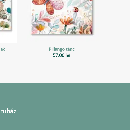
nak
Pillangó tánc
57,00
lei
ruház