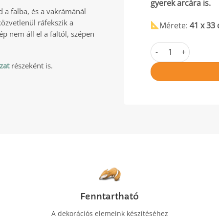
gyerek arcára is.
d a falba, és a vakrámánál
közvetlenül ráfekszik a
Mérete:
41 x 33
ép nem áll el a faltól, szépen
Pille a nyuszi menny
zat
részeként is.
Fenntartható
A dekorációs elemeink készítéséhez