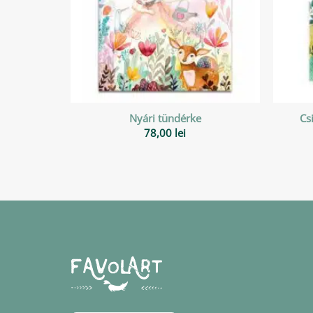
Nyári tündérke
Cs
78,00
lei