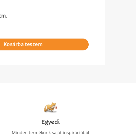
 cm
.
iség
Kosárba teszem
Egyedi
Minden termékünk saját inspirációból