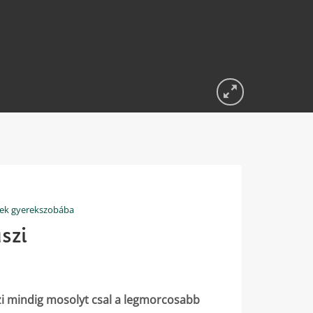
ek gyerekszobába
uszi
zi mindig mosolyt csal a legmorcosabb