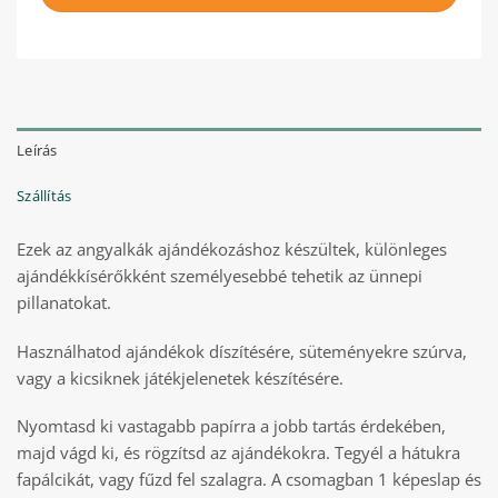
Leírás
Szállítás
Ezek az angyalkák ajándékozáshoz készültek, különleges
ajándékkísérőkként személyesebbé tehetik az ünnepi
pillanatokat.
Használhatod ajándékok díszítésére, süteményekre szúrva,
vagy a kicsiknek játékjelenetek készítésére.
Nyomtasd ki vastagabb papírra a jobb tartás érdekében,
majd vágd ki, és rögzítsd az ajándékokra. Tegyél a hátukra
fapálcikát, vagy fűzd fel szalagra. A csomagban 1 képeslap és