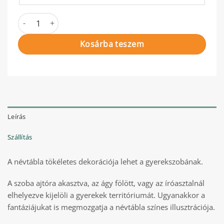
Őzike névtábla mennyiség
Kosárba teszem
Leírás
Szállítás
A névtábla tökéletes dekorációja lehet a gyerekszobának.
A szoba ajtóra akasztva, az ágy fölött, vagy az íróasztalnál
elhelyezve kijelöli a gyerekek territóriumát. Ugyanakkor a
fantáziájukat is megmozgatja a névtábla színes illusztrációja.