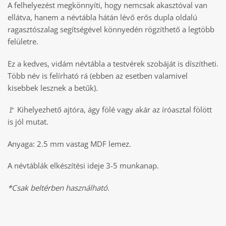
A felhelyezést megkönnyíti, hogy nemcsak akasztóval van
ellátva, hanem a névtábla hátán lévő erős dupla oldalú
ragasztószalag segítségével könnyedén rögzíthető a legtöbb
felületre.
Ez a kedves, vidám névtábla a testvérek szobáját is díszítheti.
Több név is felírható rá (ebben az esetben valamivel
kisebbek lesznek a betűk).
🚩
Kihelyezhető ajtóra, ágy fölé vagy akár az íróasztal fölött
is jól mutat.
Anyaga: 2.5 mm vastag MDF lemez.
A névtáblák elkészítési ideje 3-5 munkanap.
*Csak beltérben használható.