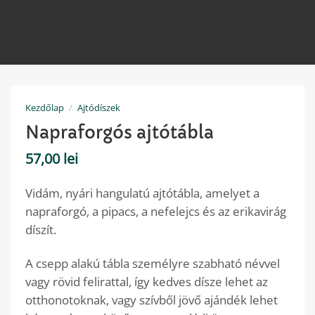
Kezdőlap
/
Ajtódíszek
Napraforgós ajtótábla
57,00
lei
Vidám, nyári hangulatú ajtótábla, amelyet a
napraforgó, a pipacs, a nefelejcs és az erikavirág
díszít.
A csepp alakú tábla személyre szabható névvel
vagy rövid felirattal, így kedves dísze lehet az
otthonotoknak, vagy szívből jövő ajándék lehet