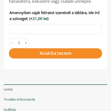
házavatóra, esküvőre vagy családi ünnepre.
Amennyiben saját feliratot szeretnél a táblára, ide írd
a szöveget:
(+
21,00
lei
)
Napraforgós ajtótábla mennyiség
Kosárba teszem
Leírás
További információk
Szállítás