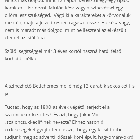
karaktert kiszínezni. Miután kész vagy a színezéssel egy
ollóra lesz szükséged. Vágd ki a karaktereket a körvonaluk
mentén, majd a jelzett részen ragaszd össze. Ha kész vagy,
nem is maradt más dolgod, mint beilleszteni az elkészült
elemet az istállóba.
Szülői segítséggel már 3 éves kortól használható, felső
korhatár nélkül.
A színezhető Betlehemes mellé még 12 darab kisokos cetli is
jár.
Tudtad, hogy az 1800-as évek végétől terjedt el a
szaloncukor-készítés? És azt, hogy Jókai Mór
„szalonczukkedli”-nek nevezte? Ehhez hasonló
érdekeségeket gyűjtöttem össze, hogy egy kicsit többet
tudjunk meg az adventi időszak köré épült, hagyományokról