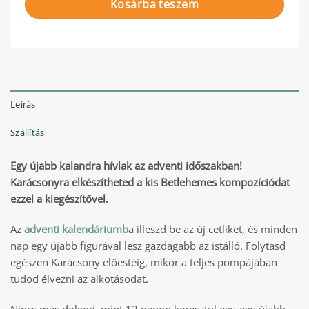
Kosárba teszem
Leírás
Szállítás
Egy újabb kalandra hívlak az adventi időszakban!
Karácsonyra elkészítheted a kis Betlehemes kompozíciódat
ezzel a kiegészítővel.
Az
adventi kalendáriumb
a illeszd be az új cetliket, és minden
nap egy újabb figurával lesz gazdagabb az istálló. Folytasd
egészen Karácsony előestéig, mikor a teljes pompájában
tudod élvezni az alkotásodat.
Nincs más dolgod, mint 12 napon keresztül egy-egy újabb