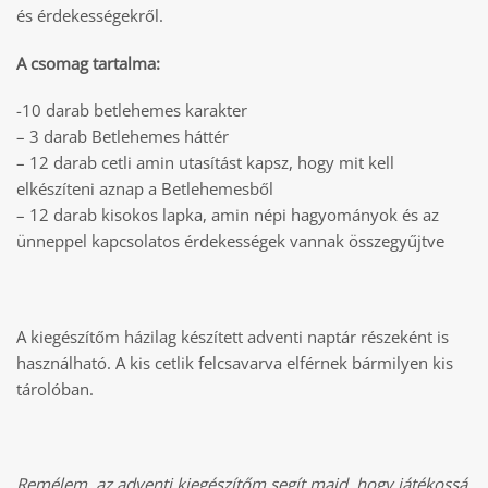
és érdekességekről.
A csomag tartalma:
-10 darab betlehemes karakter
– 3 darab Betlehemes háttér
– 12 darab cetli amin utasítást kapsz, hogy mit kell
elkészíteni aznap a Betlehemesből
– 12 darab kisokos lapka, amin népi hagyományok és az
ünneppel kapcsolatos érdekességek vannak összegyűjtve
A kiegészítőm házilag készített adventi naptár részeként is
használható. A kis cetlik felcsavarva elférnek bármilyen kis
tárolóban.
Remélem, az adventi kiegészítőm segít majd, hogy játékossá