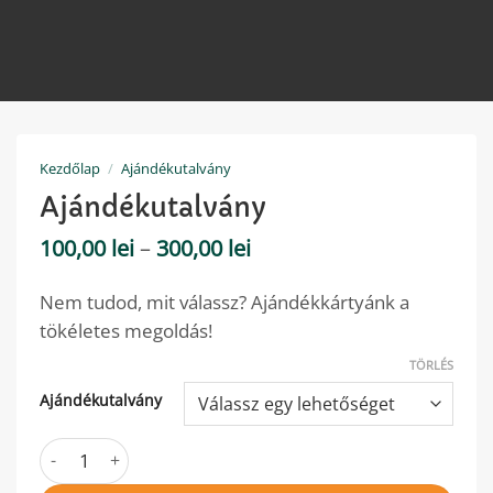
Kezdőlap
/
Ajándékutalvány
Ajándékutalvány
Ártartomány:
100,00
lei
–
300,00
lei
100,00 lei
-
Nem tudod, mit válassz? Ajándékkártyánk a
300,00 lei
tökéletes megoldás!
TÖRLÉS
Ajándékutalvány
Ajándékutalvány mennyiség