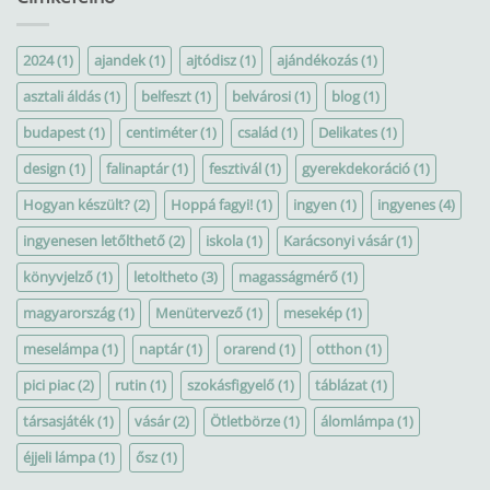
2024
(1)
ajandek
(1)
ajtódisz
(1)
ajándékozás
(1)
asztali áldás
(1)
belfeszt
(1)
belvárosi
(1)
blog
(1)
budapest
(1)
centiméter
(1)
család
(1)
Delikates
(1)
design
(1)
falinaptár
(1)
fesztivál
(1)
gyerekdekoráció
(1)
Hogyan készült?
(2)
Hoppá fagyi!
(1)
ingyen
(1)
ingyenes
(4)
ingyenesen letőlthető
(2)
iskola
(1)
Karácsonyi vásár
(1)
könyvjelző
(1)
letoltheto
(3)
magasságmérő
(1)
magyarország
(1)
Menütervező
(1)
mesekép
(1)
meselámpa
(1)
naptár
(1)
orarend
(1)
otthon
(1)
pici piac
(2)
rutin
(1)
szokásfigyelő
(1)
táblázat
(1)
társasjáték
(1)
vásár
(2)
Ötletbörze
(1)
álomlámpa
(1)
éjjeli lámpa
(1)
ősz
(1)