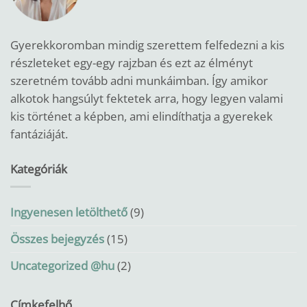
Gyerekkoromban mindig szerettem felfedezni a kis
részleteket egy-egy rajzban és ezt az élményt
szeretném tovább adni munkáimban.
Így amikor
alkotok hangsúlyt fektetek arra, hogy legyen valami
kis történet a képben, ami elindíthatja a gyerekek
fantáziáját.
Kategóriák
Ingyenesen letölthető
(9)
Összes bejegyzés
(15)
Uncategorized @hu
(2)
Címkefelhő