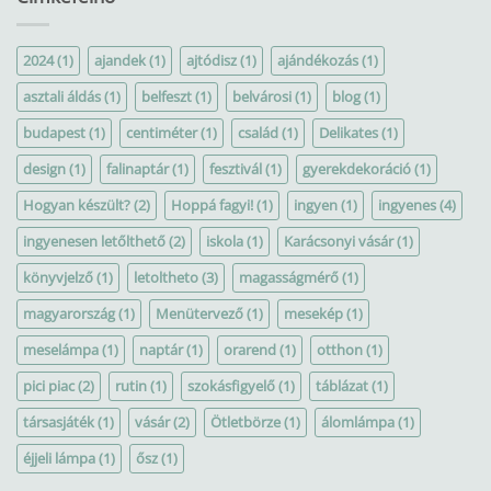
2024
(1)
ajandek
(1)
ajtódisz
(1)
ajándékozás
(1)
asztali áldás
(1)
belfeszt
(1)
belvárosi
(1)
blog
(1)
budapest
(1)
centiméter
(1)
család
(1)
Delikates
(1)
design
(1)
falinaptár
(1)
fesztivál
(1)
gyerekdekoráció
(1)
Hogyan készült?
(2)
Hoppá fagyi!
(1)
ingyen
(1)
ingyenes
(4)
ingyenesen letőlthető
(2)
iskola
(1)
Karácsonyi vásár
(1)
könyvjelző
(1)
letoltheto
(3)
magasságmérő
(1)
magyarország
(1)
Menütervező
(1)
mesekép
(1)
meselámpa
(1)
naptár
(1)
orarend
(1)
otthon
(1)
pici piac
(2)
rutin
(1)
szokásfigyelő
(1)
táblázat
(1)
társasjáték
(1)
vásár
(2)
Ötletbörze
(1)
álomlámpa
(1)
éjjeli lámpa
(1)
ősz
(1)