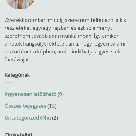
Gyerekkoromban mindig szerettem felfedezni a kis
részleteket egy-egy rajzban és ezt az élményt
szeretném tovább adni munkáimban.
Így amikor
alkotok hangsúlyt fektetek arra, hogy legyen valami
kis történet a képben, ami elindíthatja a gyerekek
fantáziáját.
Kategóriák
Ingyenesen letölthető
(9)
Összes bejegyzés
(15)
Uncategorized @hu
(2)
Címkefelhő