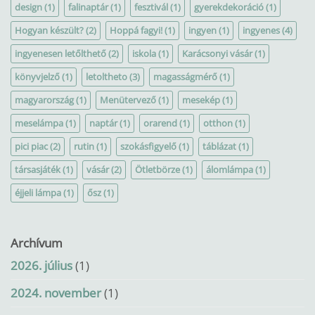
design
(1)
falinaptár
(1)
fesztivál
(1)
gyerekdekoráció
(1)
Hogyan készült?
(2)
Hoppá fagyi!
(1)
ingyen
(1)
ingyenes
(4)
ingyenesen letőlthető
(2)
iskola
(1)
Karácsonyi vásár
(1)
könyvjelző
(1)
letoltheto
(3)
magasságmérő
(1)
magyarország
(1)
Menütervező
(1)
mesekép
(1)
meselámpa
(1)
naptár
(1)
orarend
(1)
otthon
(1)
pici piac
(2)
rutin
(1)
szokásfigyelő
(1)
táblázat
(1)
társasjáték
(1)
vásár
(2)
Ötletbörze
(1)
álomlámpa
(1)
éjjeli lámpa
(1)
ősz
(1)
Archívum
2026. július
(1)
2024. november
(1)