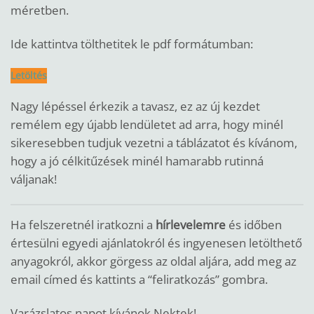
méretben.
Ide kattintva tölthetitek le pdf formátumban:
Letöltés
Nagy lépéssel érkezik a tavasz, ez az új kezdet
remélem egy újabb lendületet ad arra, hogy minél
sikeresebben tudjuk vezetni a táblázatot és kívánom,
hogy a jó célkitűzések minél hamarabb rutinná
váljanak!
Ha felszeretnél iratkozni a
hírlevelemre
és időben
értesülni egyedi ajánlatokról és ingyenesen letölthető
anyagokról, akkor görgess az oldal aljára, add meg az
email címed és kattints a “feliratkozás” gombra.
Varázslatos napot kívánok Nektek!