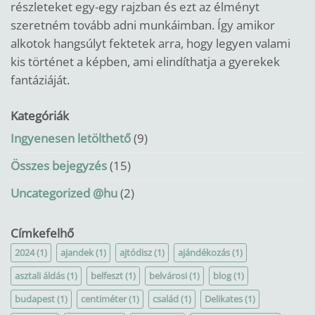
részleteket egy-egy rajzban és ezt az élményt
szeretném tovább adni munkáimban.
Így amikor
alkotok hangsúlyt fektetek arra, hogy legyen valami
kis történet a képben, ami elindíthatja a gyerekek
fantáziáját.
Kategóriák
Ingyenesen letölthető
(9)
Összes bejegyzés
(15)
Uncategorized @hu
(2)
Címkefelhő
2024
(1)
ajandek
(1)
ajtódisz
(1)
ajándékozás
(1)
asztali áldás
(1)
belfeszt
(1)
belvárosi
(1)
blog
(1)
budapest
(1)
centiméter
(1)
család
(1)
Delikates
(1)