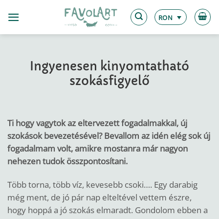
Skip
to
RON
content
Ingyenesen kinyomtatható
szokásfigyelő
Ti hogy vagytok az eltervezett fogadalmakkal, új
szokások bevezetésével? Bevallom az idén elég sok új
fogadalmam volt, amikre mostanra már nagyon
nehezen tudok összpontosítani.
Több torna, több víz, kevesebb csoki…. Egy darabig
még ment, de jó pár nap elteltével vettem észre,
hogy hoppá a jó szokás elmaradt. Gondolom ebben a