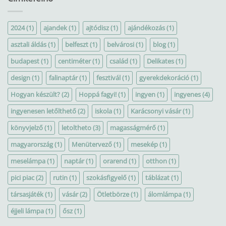
2024
(1)
ajandek
(1)
ajtódisz
(1)
ajándékozás
(1)
asztali áldás
(1)
belfeszt
(1)
belvárosi
(1)
blog
(1)
budapest
(1)
centiméter
(1)
család
(1)
Delikates
(1)
design
(1)
falinaptár
(1)
fesztivál
(1)
gyerekdekoráció
(1)
Hogyan készült?
(2)
Hoppá fagyi!
(1)
ingyen
(1)
ingyenes
(4)
ingyenesen letőlthető
(2)
iskola
(1)
Karácsonyi vásár
(1)
könyvjelző
(1)
letoltheto
(3)
magasságmérő
(1)
magyarország
(1)
Menütervező
(1)
mesekép
(1)
meselámpa
(1)
naptár
(1)
orarend
(1)
otthon
(1)
pici piac
(2)
rutin
(1)
szokásfigyelő
(1)
táblázat
(1)
társasjáték
(1)
vásár
(2)
Ötletbörze
(1)
álomlámpa
(1)
éjjeli lámpa
(1)
ősz
(1)