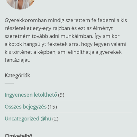
Gyerekkoromban mindig szerettem felfedezni a kis
részleteket egy-egy rajzban és ezt az élményt
szeretném tovább adni munkáimban.
Így amikor
alkotok hangsúlyt fektetek arra, hogy legyen valami
kis történet a képben, ami elindíthatja a gyerekek
fantáziáját.
Kategóriák
Ingyenesen letölthető
(9)
Összes bejegyzés
(15)
Uncategorized @hu
(2)
Címkefelhő