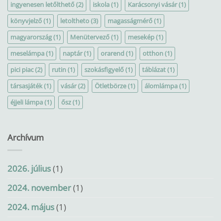
ingyenesen letőlthető
(2)
iskola
(1)
Karácsonyi vásár
(1)
könyvjelző
(1)
letoltheto
(3)
magasságmérő
(1)
magyarország
(1)
Menütervező
(1)
mesekép
(1)
meselámpa
(1)
naptár
(1)
orarend
(1)
otthon
(1)
pici piac
(2)
rutin
(1)
szokásfigyelő
(1)
táblázat
(1)
társasjáték
(1)
vásár
(2)
Ötletbörze
(1)
álomlámpa
(1)
éjjeli lámpa
(1)
ősz
(1)
Archívum
2026. július
(1)
2024. november
(1)
2024. május
(1)