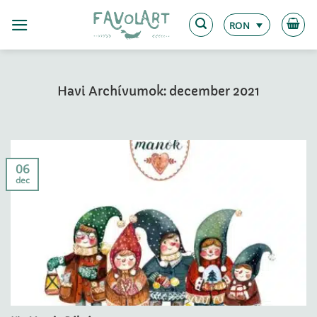
Skip
to
RON
content
Havi Archívumok:
december 2021
06
dec