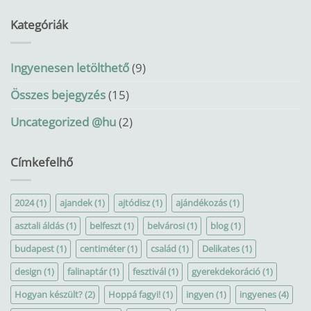
Kategóriák
Ingyenesen letölthető
(9)
Összes bejegyzés
(15)
Uncategorized @hu
(2)
Címkefelhő
2024
(1)
ajandek
(1)
ajtódisz
(1)
ajándékozás
(1)
asztali áldás
(1)
belfeszt
(1)
belvárosi
(1)
blog
(1)
budapest
(1)
centiméter
(1)
család
(1)
Delikates
(1)
design
(1)
falinaptár
(1)
fesztivál
(1)
gyerekdekoráció
(1)
Hogyan készült?
(2)
Hoppá fagyi!
(1)
ingyen
(1)
ingyenes
(4)